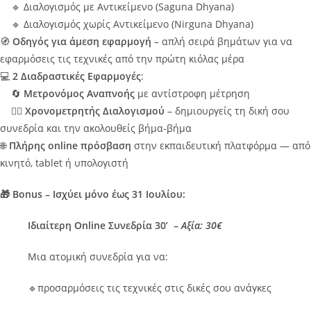
🔹 Διαλογισμός με Αντικείμενο (Saguna Dhyana)
🔹 Διαλογισμός χωρίς Αντικείμενο (Nirguna Dhyana)
🧭
Οδηγός για άμεση εφαρμογή
– απλή σειρά βημάτων για να
εφαρμόσεις τις τεχνικές από την πρώτη κιόλας μέρα
💻
2 Διαδραστικές Εφαρμογές
:
🔄
Μετρονόμος Αναπνοής
με αντίστροφη μέτρηση
🧘‍♀️
Χρονομετρητής Διαλογισμού
– δημιουργείς τη δική σου
συνεδρία και την ακολουθείς βήμα-βήμα
🌐
Πλήρης online πρόσβαση
στην εκπαιδευτική πλατφόρμα — από
κινητό, tablet ή υπολογιστή
🎁 Bonus – Ισχύει μόνο έως 31 Ιουλίου:
Ιδιαίτερη Online Συνεδρία 30’ –
Αξία: 30€
Μια ατομική συνεδρία για να:
🔹προσαρμόσεις τις τεχνικές στις δικές σου ανάγκες