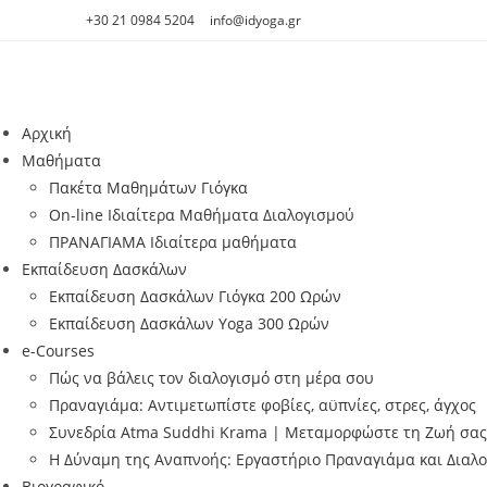
Skip
+30 21 0984 5204
info@idyoga.gr
to
content
Αρχική
Μαθήματα
Πακέτα Μαθημάτων Γιόγκα
On-line Ιδιαίτερα Μαθήματα Διαλογισμού
ΠΡΑΝΑΓΙΑΜΑ Ιδιαίτερα μαθήματα
Εκπαίδευση Δασκάλων
Εκπαίδευση Δασκάλων Γιόγκα 200 Ωρών
Εκπαίδευση Δασκάλων Yoga 300 Ωρών
e-Courses
Πώς να βάλεις τον διαλογισμό στη μέρα σου
Πραναγιάμα: Αντιμετωπίστε φοβίες, αϋπνίες, στρες, άγχος
Συνεδρία Atma Suddhi Krama | Μεταμορφώστε τη Ζωή σας
Η Δύναμη της Αναπνοής: Εργαστήριο Πραναγιάμα και Διαλ
Βιογραφικό