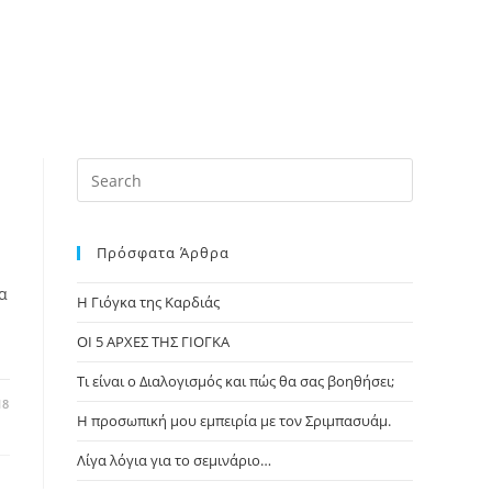
Πρόσφατα Άρθρα
να
Η Γιόγκα της Καρδιάς
ΟΙ 5 ΑΡΧΕΣ ΤΗΣ ΓΙΟΓΚΑ
Τι είναι ο Διαλογισμός και πώς θα σας βοηθήσει;
18
Η προσωπική μου εμπειρία με τον Σριμπασυάμ.
Λίγα λόγια για το σεμινάριο…