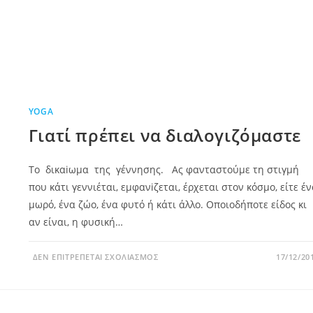
YOGA
Γιατί πρέπει να διαλογιζόμαστε
Το δικαiωμα της γέννησης. Ας φανταστούμε τη στιγμή
που κάτι γεννιέται, εμφανiζεται, έρχεται στον κόσμο, είτε έ
μωρό, ένα ζώο, ένα φυτό ή κάτι άλλο. Οποιοδήποτε είδος κι
αν είναι, η φυσική…
ΣΤΟ
ΔΕΝ ΕΠΙΤΡΈΠΕΤΑΙ ΣΧΟΛΙΑΣΜΌΣ
17/12/20
ΓΙΑΤΊ
ΠΡΈΠΕΙ
ΝΑ
ΔΙΑΛΟΓΙΖΌΜΑΣΤΕ